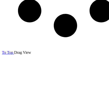
To Top
Drag
View